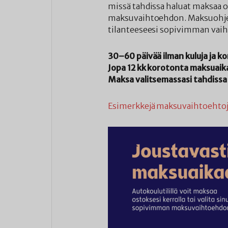
missä tahdissa haluat maksaa o
maksuvaihtoehdon. Maksuohjelm
tilanteeseesi sopivimman vai
30–60 päivää ilman kuluja ja k
Jopa 12 kk korotonta maksuaik
Maksa valitsemassasi tahdissa
Esimerkkejä maksuvaihtoehtoje