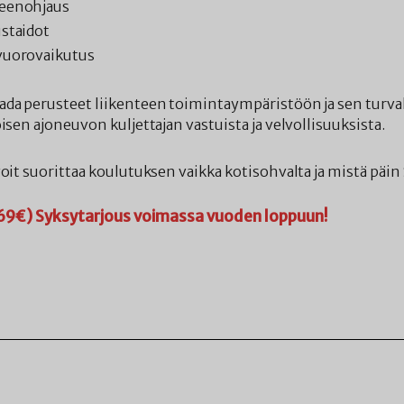
teenohjaus
ustaidot
 vuorovaikutus
da perusteet liikenteen toimintaympäristöön ja sen turval
isen ajoneuvon kuljettajan vastuista ja velvollisuuksista.
voit suorittaa koulutuksen vaikka kotisohvalta ja mistä päi
69€) Syksytarjous voimassa vuoden loppuun!