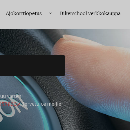
Ajokorttiopetus
Bikerschool verkkokauppa
nuu varten!
955 800
. Tervetuloa meille!