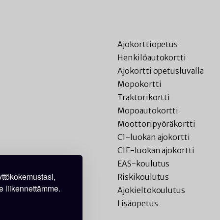
Ajokorttiopetus
Henkilöautokortti
Ajokortti opetusluvalla
Mopokortti
Traktorikortti
Mopoautokortti
Moottoripyöräkortti
C1-luokan ajokortti
C1E-luokan ajokortti
EAS-koulutus
ttökokemustasi,
Riskikoulutus
e liikennettämme.
Ajokieltokoulutus
Lisäopetus