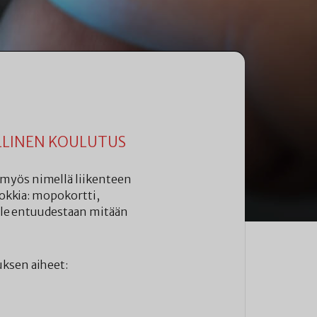
LLINEN KOULUTUS
 myös nimellä liikenteen
uokkia: mopokortti,
 ole entuudestaan mitään
uksen aiheet: